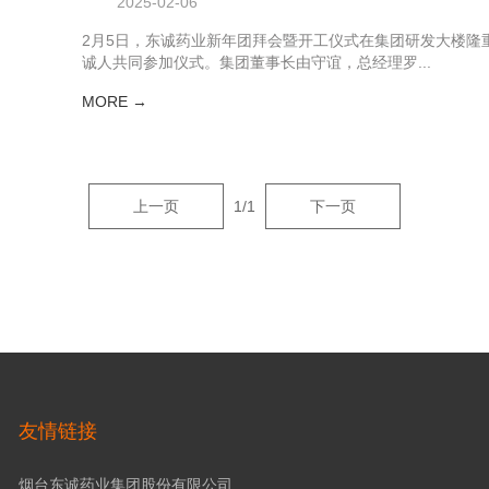
2025-02-06
2月5日，东诚药业新年团拜会暨开工仪式在集团研发大楼隆
诚人共同参加仪式。集团董事长由守谊，总经理罗...
MORE →
上一页
1
/
1
下一页
友情链接
烟台东诚药业集团股份有限公司