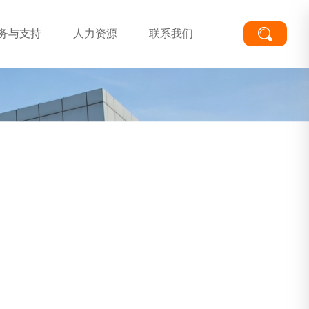
务与支持
人力资源
联系我们