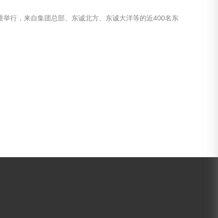
重举行，来自集团总部、东诚北方、东诚大洋等的近400名东