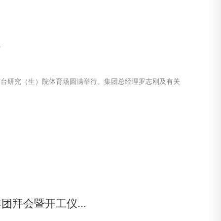
办
烟台研究（生）院体育场圆满举行。集团总经理罗志刚及有关
团拜会暨开工仪...