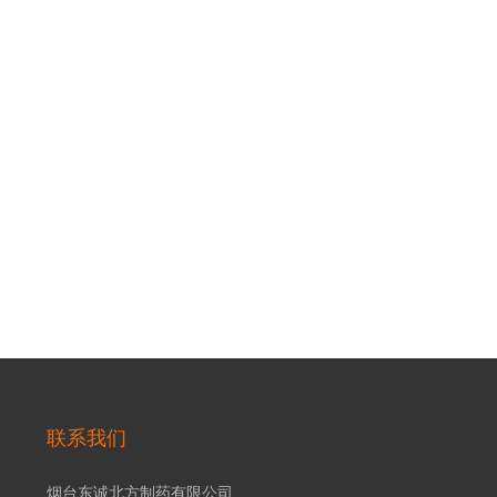
联系我们
烟台东诚北方制药有限公司